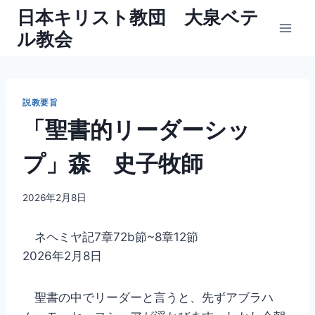
内
日本キリスト教団 大泉ベテ
容
ル教会
を
ス
キ
ッ
説教要旨
プ
「聖書的リーダーシッ
プ」森 史子牧師
By
2026年2月8日
oizumibethel
ネヘミヤ記7章72b節~8章12節
2026年2月8日
聖書の中でリーダーと言うと、先ずアブラハ