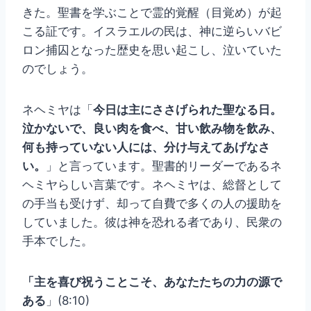
きた。聖書を学ぶことで霊的覚醒（目覚め）が起
こる証です。イスラエルの民は、神に逆らいバビ
ロン捕囚となった歴史を思い起こし、泣いていた
のでしょう。
ネヘミヤは「
今日は主にささげられた聖なる日。
泣かないで、良い肉を食べ、甘い飲み物を飲み、
何も持っていない人には、分け与えてあげなさ
い。
」と言っています。聖書的リーダーであるネ
ヘミヤらしい言葉です。ネヘミヤは、総督として
の手当も受けず、却って自費で多くの人の援助を
していました。彼は神を恐れる者であり、民衆の
手本でした。
「主を喜び祝うことこそ、あなたたちの力の源で
ある
」(8:10)