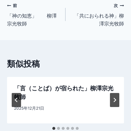
投
前
次
「神の知恵」 柳澤
「共におられる神」柳
稿
宗光牧師
澤宗光牧師
ナ
ビ
ゲ
類似投稿
ー
シ
「言（ことば）が宿られた」柳澤宗光
ョ
牧師
ン
2025年12月21日