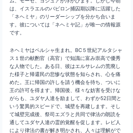
ム、モーセ、ヨシュアが浮かびます。しかし今朝
は、イスラエルのバビロン捕囚期以降に活躍した
「ネヘミヤ」のリーダーシップを分かち合いま
す。彼については「ネヘミヤ記」が唯一の情報源
です。
ネヘミヤはペルシャ生まれ。BC５世紀アルタシャ
ス１世の献酌官（高官）で知識に富み崇高で優秀
な人物でした。ある日、彼はエルサレムの荒廃し
た様子と帰還民の悲惨な状態を知らされ、心を痛
めた。王に帰国の許しを請う機会を待ち、ついに
王の許可を得ます。帰国後、様々な妨害を受けな
がらも、ユダヤ人達を励まして、わずか52日間と
いう驚異的スピードで、城壁を再建します。そし
て城壁完成後、祭司エズラと共同で律法の朗読を
通してユダヤ人達の霊的覚醒を促します。レビ人
により律法の書が解き明かされ、人々は理解がで