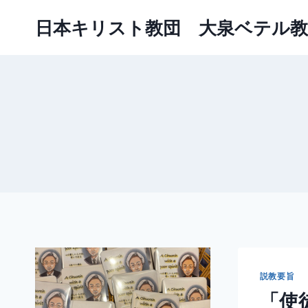
内
日本キリスト教団 大泉ベテル教
容
を
ス
キ
ッ
プ
説教要旨
「使