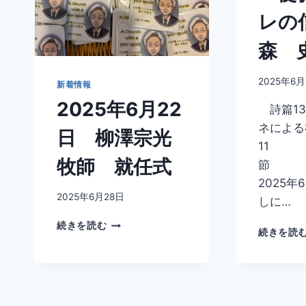
レの
森 
2025年6月
新着情報
2025年6月22
詩篇130
ネによる
日 柳澤宗光
11
牧師 就任式
2025年
2025年6月28日
しに…
2025
続きを読む
続きを読
年
6
月
22
日