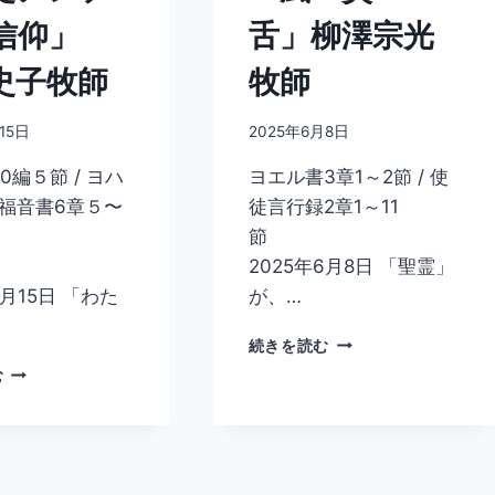
信仰」
舌」柳澤宗光
史子牧師
牧師
15日
2025年6月8日
編５節 / ヨハ
ヨエル書3章1～2節 / 使
福音書6章５〜
徒言行録2章1～11
節
2025年6月8日 「聖霊」
6月15日 「わた
が、…
「風・
続きを読む
炎・
「使
む
舌」
徒
柳
ア
澤
ン
宗
デ
光
レ